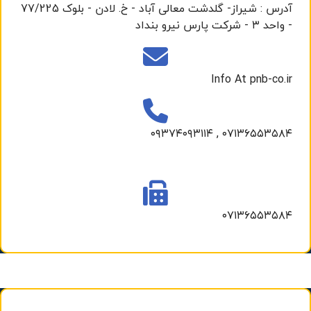
آدرس : شیراز- گلدشت معالی آباد - خ. لادن - بلوک 77/225
- واحد ۳ - شرکت پارس نیرو بنداد
Info At pnb-co.ir
۰۷۱۳۶۵۵۳۵۸۴ , ۰۹۳۷۴۰۹۳۱۱۴
۰۷۱۳۶۵۵۳۵۸۴